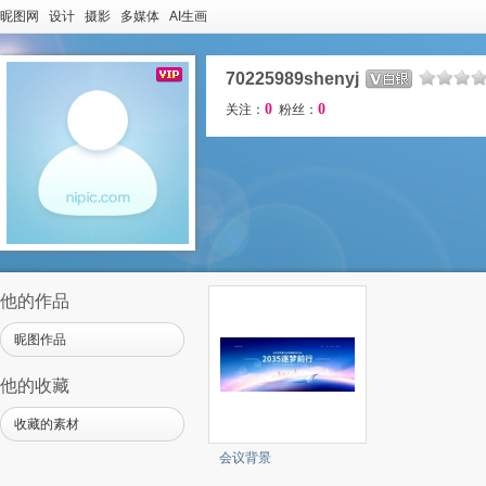
昵图网
设计
摄影
多媒体
AI生画
70225989shenyj
0
0
关注：
粉丝：
他
的作品
昵图作品
他
的收藏
收藏的素材
会议背景